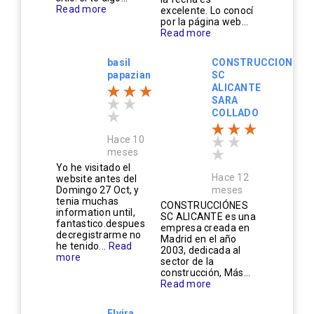
Read more
excelente. Lo conocí
por la página web...
Read more
basil
CONSTRUCCIONES
papazian
SC
ALICANTE
SARA
COLLADO
Hace 10
meses
Yo he visitado el
Hace 12
website antes del
Domingo 27 Oct, y
meses
tenia muchas
CONSTRUCCIÓNES
information until,
SC ALICANTE es una
fantastico.despues
empresa creada en
decregistrarme no
Madrid en el año
he tenido...
Read
2003, dedicada al
more
sector de la
construcción, Más...
Read more
Elvira