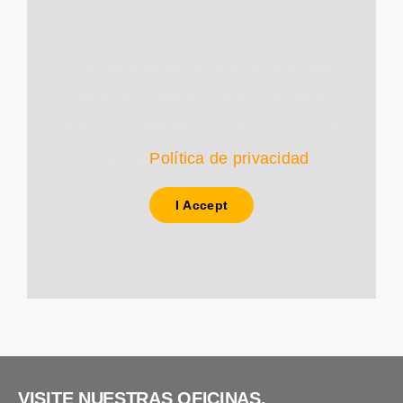
Por razones de privacidad YouTube
necesita tu permiso para cargarse.
Para más detalles, por favor consulta
nuestra
Política de privacidad
.
I Accept
VISITE NUESTRAS OFICINAS.