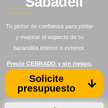
Sabadell
Tu pintor de confianza para pintar
y mejorar el aspecto de tu
barandilla interior o exterior.
Precio CERRADO y sin riesgo.
Solicite
presupuesto