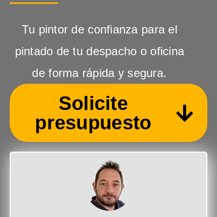
Tu pintor de confianza para el
pintado de tu despacho o oficina
de forma rápida y segura.
Solicite
presupuesto