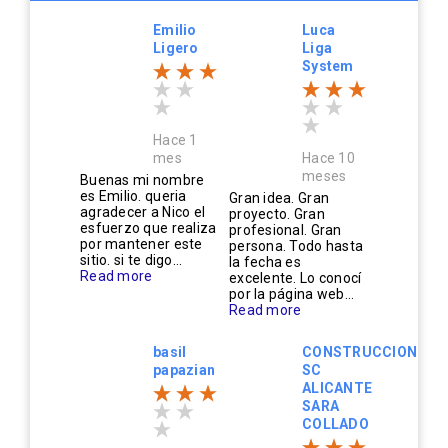
Emilio
Luca
Ligero
Liga
System
Hace 1
mes
Hace 10
meses
Buenas mi nombre
es Emilio. queria
Gran idea. Gran
agradecer a Nico el
proyecto. Gran
esfuerzo que realiza
profesional. Gran
por mantener este
persona. Todo hasta
sitio. si te digo...
la fecha es
Read more
excelente. Lo conocí
por la página web...
Read more
basil
CONSTRUCCIONES
papazian
SC
ALICANTE
SARA
COLLADO