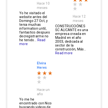
Hace 10
meses
Yo he visitado el
Hace 12
website antes del
Domingo 27 Oct, y
meses
tenia muchas
CONSTRUCCIÓNES
information until,
SC ALICANTE es una
fantastico.despues
empresa creada en
decregistrarme no
Madrid en el año
he tenido...
Read
2003, dedicada al
more
sector de la
construcción, Más...
Read more
Elvira
Heres
Hace un
año
Yo me he
encontrado con Nico
buscando videos de