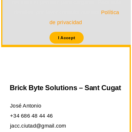
necesita tu permiso para cargarse. Para más
detalles, por favor consulta nuestra
Política
de privacidad
.
I Accept
Brick Byte Solutions – Sant Cugat
José Antonio
+34 686 48 44 46
jacc.ciutad@gmail.com