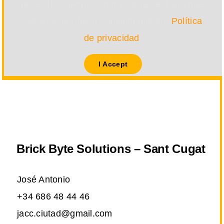
necesita tu permiso para cargarse. Para más
detalles, por favor consulta nuestra
Política
de privacidad
.
I Accept
Brick Byte Solutions – Sant Cugat
José Antonio
+34 686 48 44 46
jacc.ciutad@gmail.com