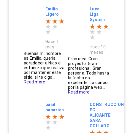
Emilio
Luca
Ligero
Liga
System
Hace 1
mes
Hace 10
meses
Buenas mi nombre
es Emilio. queria
Gran idea. Gran
agradecer a Nico el
proyecto. Gran
esfuerzo que realiza
profesional. Gran
por mantener este
persona. Todo hasta
sitio. si te digo...
la fecha es
Read more
excelente. Lo conocí
por la página web...
Read more
basil
CONSTRUCCIONES
papazian
SC
ALICANTE
SARA
COLLADO