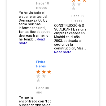
Hace 10
meses
Yo he visitado el
Hace 12
website antes del
Domingo 27 Oct, y
meses
tenia muchas
CONSTRUCCIÓNES
information until,
SC ALICANTE es una
fantastico.despues
empresa creada en
decregistrarme no
Madrid en el año
he tenido...
Read
2003, dedicada al
more
sector de la
construcción, Más...
Read more
Elvira
Heres
Hace un
año
Yo me he
encontrado con Nico
buscando videos de