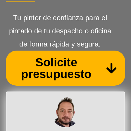
Tu pintor de confianza para el
pintado de tu despacho o oficina
de forma rápida y segura.
Solicite
presupuesto