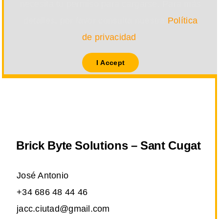
necesita tu permiso para cargarse. Para más
detalles, por favor consulta nuestra
Política
de privacidad
.
I Accept
Brick Byte Solutions – Sant Cugat
José Antonio
+34 686 48 44 46
jacc.ciutad@gmail.com