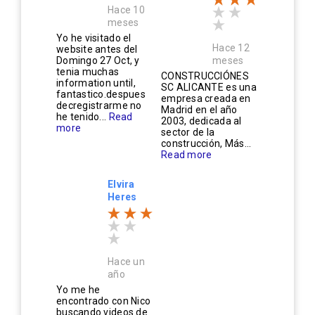
Hace 10
meses
Yo he visitado el
Hace 12
website antes del
Domingo 27 Oct, y
meses
tenia muchas
CONSTRUCCIÓNES
information until,
SC ALICANTE es una
fantastico.despues
empresa creada en
decregistrarme no
Madrid en el año
he tenido...
Read
2003, dedicada al
more
sector de la
construcción, Más...
Read more
Elvira
Heres
Hace un
año
Yo me he
encontrado con Nico
buscando videos de