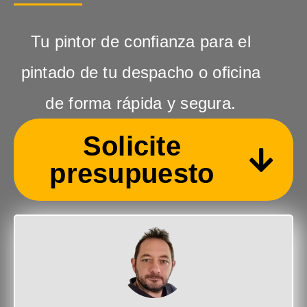
Tu pintor de confianza para el
pintado de tu despacho o oficina
de forma rápida y segura.
Solicite
presupuesto