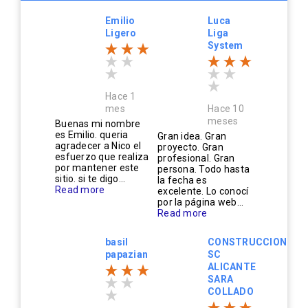
Emilio
Luca
Ligero
Liga
System
Hace 1
mes
Hace 10
meses
Buenas mi nombre
es Emilio. queria
Gran idea. Gran
agradecer a Nico el
proyecto. Gran
esfuerzo que realiza
profesional. Gran
por mantener este
persona. Todo hasta
sitio. si te digo...
la fecha es
Read more
excelente. Lo conocí
por la página web...
Read more
basil
CONSTRUCCIONES
papazian
SC
ALICANTE
SARA
COLLADO