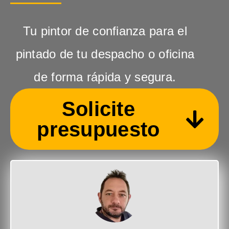
Tu pintor de confianza para el
pintado de tu despacho o oficina
de forma rápida y segura.
Solicite
presupuesto