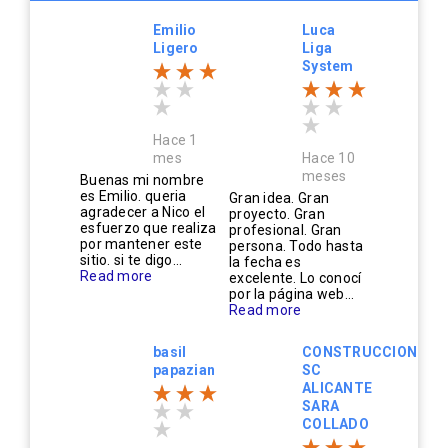
Emilio
Luca
Ligero
Liga
System
Hace 1
mes
Hace 10
meses
Buenas mi nombre
es Emilio. queria
Gran idea. Gran
agradecer a Nico el
proyecto. Gran
esfuerzo que realiza
profesional. Gran
por mantener este
persona. Todo hasta
sitio. si te digo...
la fecha es
Read more
excelente. Lo conocí
por la página web...
Read more
basil
CONSTRUCCIONES
papazian
SC
ALICANTE
SARA
COLLADO