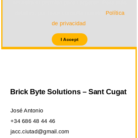
necesita tu permiso para cargarse. Para más
detalles, por favor consulta nuestra
Política
de privacidad
.
I Accept
Brick Byte Solutions – Sant Cugat
José Antonio
+34 686 48 44 46
jacc.ciutad@gmail.com