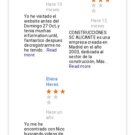
Hace 10
meses
Yo he visitado el
Hace 12
website antes del
Domingo 27 Oct, y
meses
tenia muchas
CONSTRUCCIÓNES
information until,
SC ALICANTE es una
fantastico.despues
empresa creada en
decregistrarme no
Madrid en el año
he tenido...
Read
2003, dedicada al
more
sector de la
construcción, Más...
Read more
Elvira
Heres
Hace un
año
Yo me he
encontrado con Nico
buscando videos de