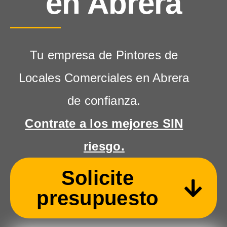
en Abrera
Tu empresa de Pintores de
Locales Comerciales en Abrera
de confianza.
Contrate a los mejores SIN
riesgo.
Solicite
presupuesto