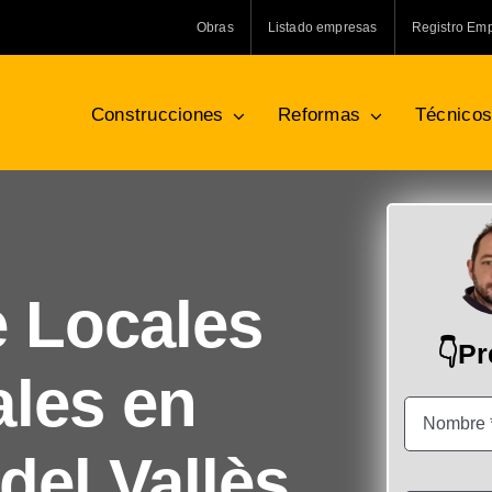
Obras
Listado empresas
Registro Em
Construcciones
Reformas
Técnico
e Locales
👇P
les en
del Vallès