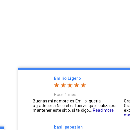
Emilio Ligero
Hace 1 mes
Buenas mi nombre es Emilio. queria
Gra
agradecer a Nico el esfuerzo que realiza por
Gra
mantener este sitio. si te digo...
Read more
exc
mo
basil papazian