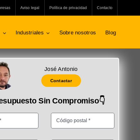
presas
Aviso legal
Política de privacidad
Contacto
s
Industriales
Sobre nosotros
Blog
José Antonio
Contactar
resupuesto Sin Compromiso👇