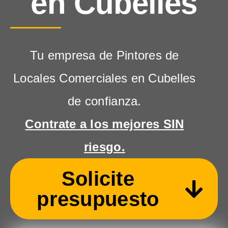
en Cubelles
Tu empresa de Pintores de
Locales Comerciales en Cubelles
de confianza.
Contrate a los mejores SIN
riesgo.
Solicite
presupuesto