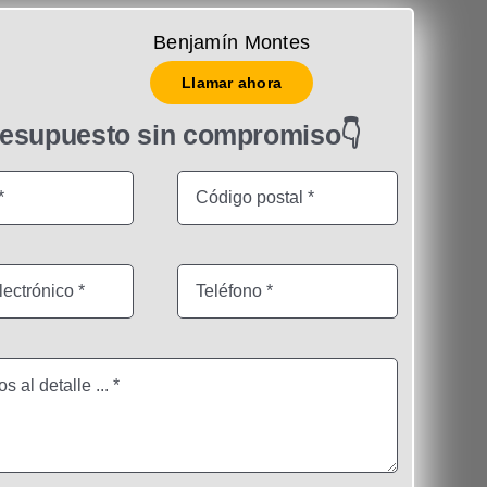
Benjamín Montes
Llamar ahora
resupuesto sin compromiso👇