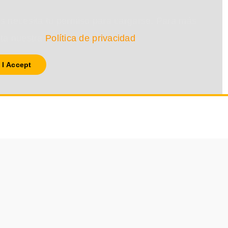
s necesita tu permiso para cargarse. Para más
lta nuestra
Política de privacidad
.
I Accept