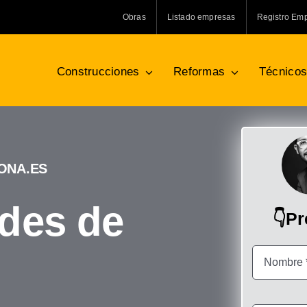
Obras
Listado empresas
Registro Em
Construcciones
Reformas
Técnico
ONA.ES
ldes de
👇P