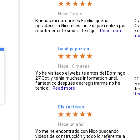
Hace 1 mes
Buenas mi nombre es Emilio. queria
Gra
agradecer a Nico el esfuerzo que realiza por
Gra
mantener este sitio. si te digo...
Read more
exc
mo
basil papazian
Hace 10 meses
Yo he visitado el website antes del Domingo
27 Oct, y tenia muchas information until,
CO
fantastico.despues decregistrarme no he
em
tenido...
Read more
ded
Re
Elvira Heres
Hace un año
Yo me he encontrado con Nico buscando
videos de construcción y todo lo referente a