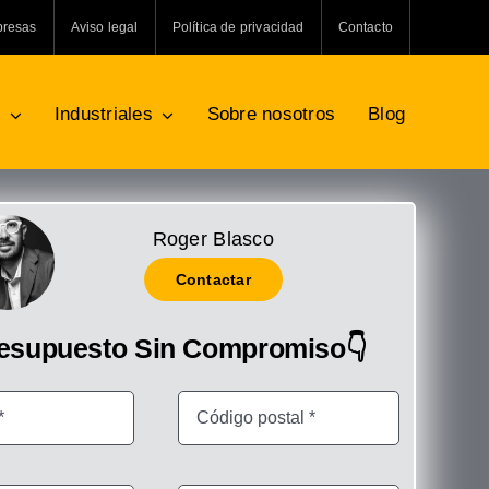
presas
Aviso legal
Política de privacidad
Contacto
s
Industriales
Sobre nosotros
Blog
Roger Blasco
Contactar
resupuesto Sin Compromiso👇