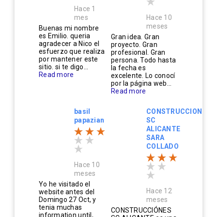
Hace 1
mes
Hace 10
meses
Buenas mi nombre
es Emilio. queria
Gran idea. Gran
agradecer a Nico el
proyecto. Gran
esfuerzo que realiza
profesional. Gran
por mantener este
persona. Todo hasta
sitio. si te digo...
la fecha es
Read more
excelente. Lo conocí
por la página web...
Read more
basil
CONSTRUCCIONES
papazian
SC
ALICANTE
SARA
COLLADO
Hace 10
meses
Yo he visitado el
Hace 12
website antes del
Domingo 27 Oct, y
meses
tenia muchas
CONSTRUCCIÓNES
information until,