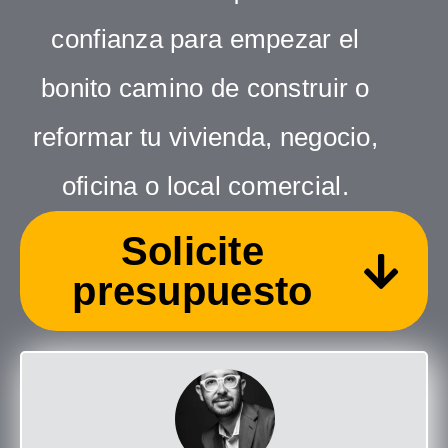
confianza para empezar el
bonito camino de construir o
reformar tu vivienda, negocio,
oficina o local comercial.
Solicite
presupuesto