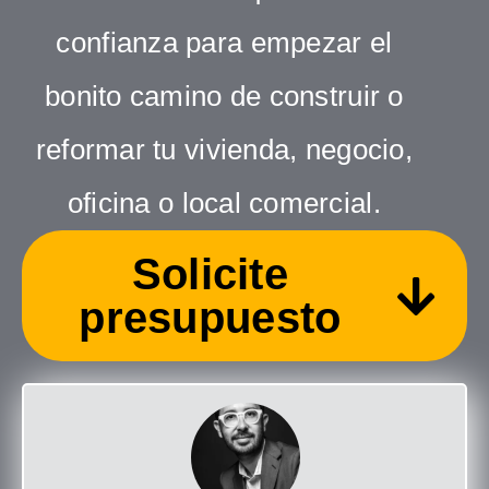
confianza para empezar el
bonito camino de construir o
reformar tu vivienda, negocio,
oficina o local comercial.
Solicite
presupuesto