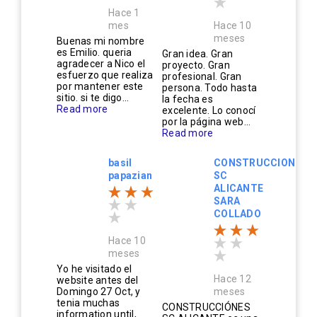
Hace 1
mes
Hace 10
meses
Buenas mi nombre
es Emilio. queria
Gran idea. Gran
agradecer a Nico el
proyecto. Gran
esfuerzo que realiza
profesional. Gran
por mantener este
persona. Todo hasta
sitio. si te digo...
la fecha es
Read more
excelente. Lo conocí
por la página web...
Read more
basil
CONSTRUCCIONES
papazian
SC
ALICANTE
SARA
COLLADO
Hace 10
meses
Yo he visitado el
Hace 12
website antes del
Domingo 27 Oct, y
meses
tenia muchas
CONSTRUCCIÓNES
information until,