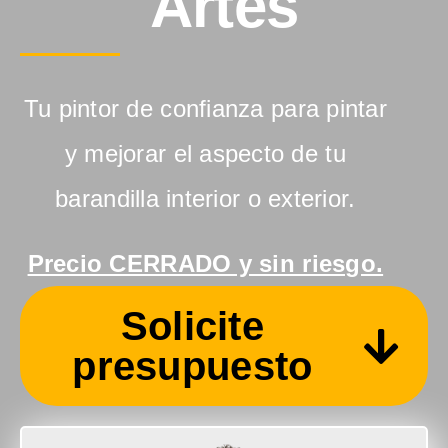
Artés
Tu pintor de confianza para pintar
y mejorar el aspecto de tu
barandilla interior o exterior.
Precio CERRADO y sin riesgo.
Solicite
presupuesto