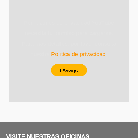
Por razones de privacidad YouTube
necesita tu permiso para cargarse.
Para más detalles, por favor consulta
nuestra
Política de privacidad
.
I Accept
VISITE NUESTRAS OFICINAS.