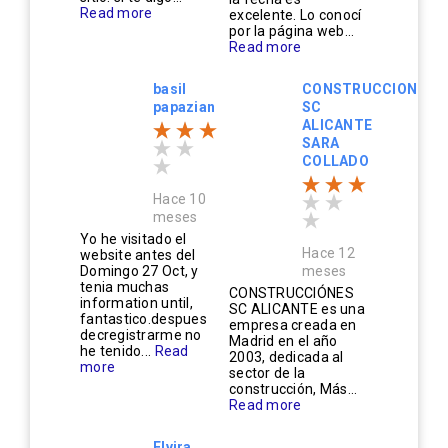
Read more
excelente. Lo conocí
por la página web...
Read more
basil
CONSTRUCCIONES
papazian
SC
ALICANTE
SARA
COLLADO
Hace 10
meses
Yo he visitado el
Hace 12
website antes del
Domingo 27 Oct, y
meses
tenia muchas
CONSTRUCCIÓNES
information until,
SC ALICANTE es una
fantastico.despues
empresa creada en
decregistrarme no
Madrid en el año
he tenido...
Read
2003, dedicada al
more
sector de la
construcción, Más...
Read more
Elvira