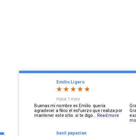
Emilio Ligero
Hace 1 mes
Buenas mi nombre es Emilio. queria
Gra
agradecer a Nico el esfuerzo que realiza por
Gra
mantener este sitio. si te digo...
Read more
exc
mo
basil papazian