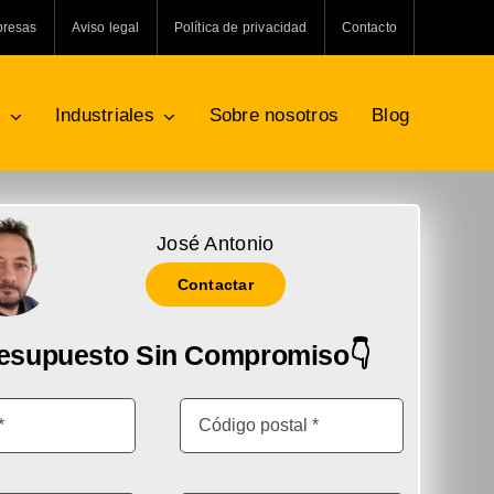
presas
Aviso legal
Política de privacidad
Contacto
s
Industriales
Sobre nosotros
Blog
José Antonio
Contactar
resupuesto Sin Compromiso👇