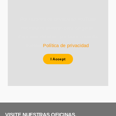
Por razones de privacidad YouTube
necesita tu permiso para cargarse.
Para más detalles, por favor consulta
nuestra
Política de privacidad
.
I Accept
VISITE NUESTRAS OFICINAS.