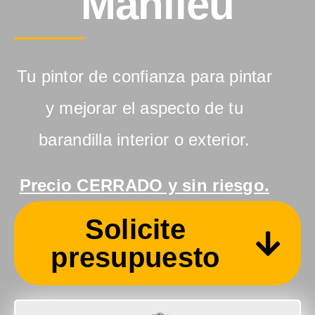
Manlleu
Tu pintor de confianza para pintar
y mejorar el aspecto de tu
barandilla interior o exterior.
Precio CERRADO y sin riesgo.
Solicite
presupuesto