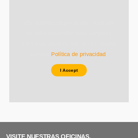
Por razones de privacidad YouTube
necesita tu permiso para cargarse.
Para más detalles, por favor consulta
nuestra
Política de privacidad
.
I Accept
VISITE NUESTRAS OFICINAS.