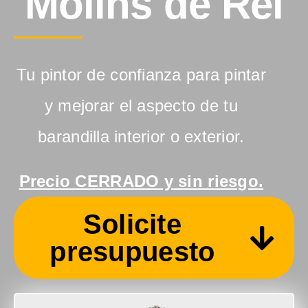
Molins de Rei
Tu pintor de confianza para pintar
y mejorar el aspecto de tu
barandilla interior o exterior.
Precio CERRADO y sin riesgo.
Solicite
presupuesto