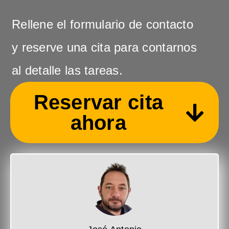
Rellene el formulario de contacto
y reserve una cita para contarnos
al detalle las tareas.
Reservar cita
ahora