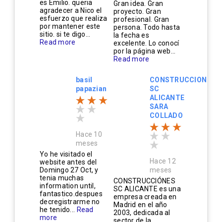
es Emilio. queria
Gran idea. Gran
agradecer a Nico el
proyecto. Gran
esfuerzo que realiza
profesional. Gran
por mantener este
persona. Todo hasta
sitio. si te digo...
la fecha es
Read more
excelente. Lo conocí
por la página web...
Read more
basil
CONSTRUCCIONES
papazian
SC
ALICANTE
SARA
COLLADO
Hace 10
meses
Yo he visitado el
Hace 12
website antes del
Domingo 27 Oct, y
meses
tenia muchas
CONSTRUCCIÓNES
information until,
SC ALICANTE es una
fantastico.despues
empresa creada en
decregistrarme no
Madrid en el año
he tenido...
Read
2003, dedicada al
more
sector de la