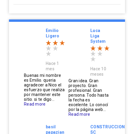
Emilio
Luca
Ligero
Liga
System
Hace 1
mes
Hace 10
meses
Buenas mi nombre
es Emilio. queria
Gran idea. Gran
agradecer a Nico el
proyecto. Gran
esfuerzo que realiza
profesional. Gran
por mantener este
persona. Todo hasta
sitio. si te digo...
la fecha es
Read more
excelente. Lo conocí
por la página web...
Read more
basil
CONSTRUCCIONES
papazian
SC