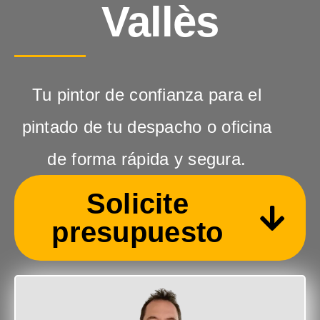
Vallès
Tu pintor de confianza para el
pintado de tu despacho o oficina
de forma rápida y segura.
Solicite
presupuesto