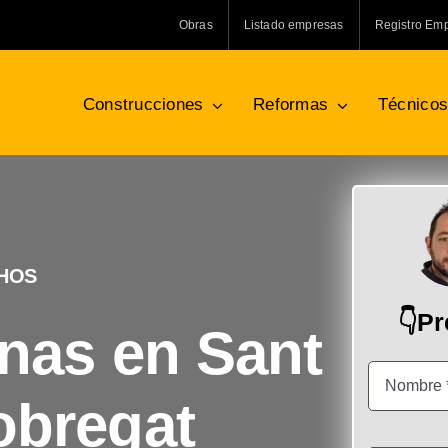
Obras
Listado empresas
Registro Em
Construcciones
Reformas
Técnico
CHOS
👇P
inas en Sant
obregat