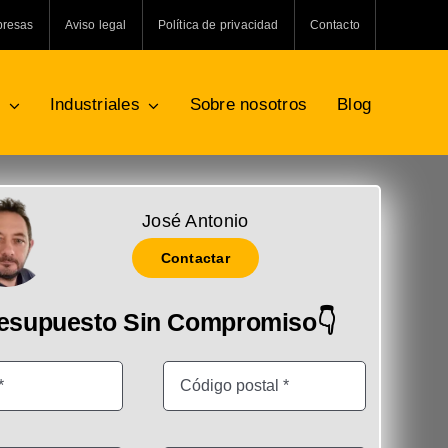
presas
Aviso legal
Política de privacidad
Contacto
s
Industriales
Sobre nosotros
Blog
José Antonio
Contactar
resupuesto Sin Compromiso👇