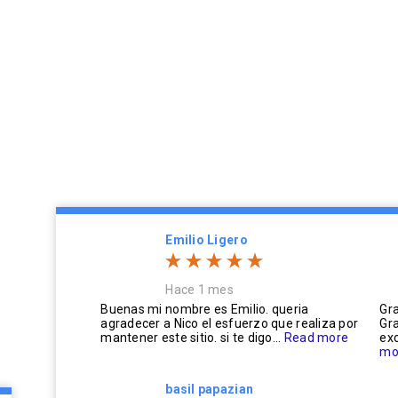
Emilio Ligero
Hace 1 mes
Buenas mi nombre es Emilio. queria
Gra
agradecer a Nico el esfuerzo que realiza por
Gra
mantener este sitio. si te digo...
Read more
exc
mo
basil papazian