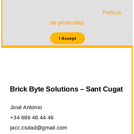
necesita tu permiso para cargarse. Para más
detalles, por favor consulta nuestra
Política
de privacidad
.
I Accept
Brick Byte Solutions – Sant Cugat
José Antonio
+34 686 48 44 46
jacc.ciutad@gmail.com