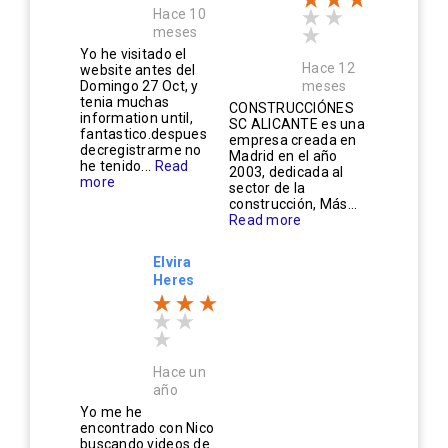
Hace 10
meses
Yo he visitado el
Hace 12
website antes del
Domingo 27 Oct, y
meses
tenia muchas
CONSTRUCCIÓNES
information until,
SC ALICANTE es una
fantastico.despues
empresa creada en
decregistrarme no
Madrid en el año
he tenido...
Read
2003, dedicada al
more
sector de la
construcción, Más...
Read more
Elvira
Heres
Hace un
año
Yo me he
encontrado con Nico
buscando videos de