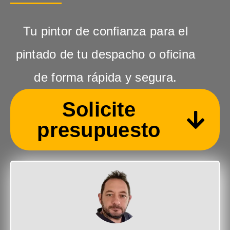
Tu pintor de confianza para el
pintado de tu despacho o oficina
de forma rápida y segura.
Solicite
presupuesto