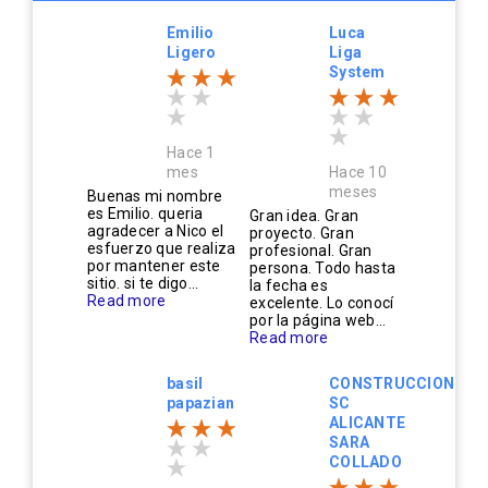
Emilio
Luca
Ligero
Liga
System
Hace 1
mes
Hace 10
meses
Buenas mi nombre
es Emilio. queria
Gran idea. Gran
agradecer a Nico el
proyecto. Gran
esfuerzo que realiza
profesional. Gran
por mantener este
persona. Todo hasta
sitio. si te digo...
la fecha es
Read more
excelente. Lo conocí
por la página web...
Read more
basil
CONSTRUCCIONES
papazian
SC
ALICANTE
SARA
COLLADO