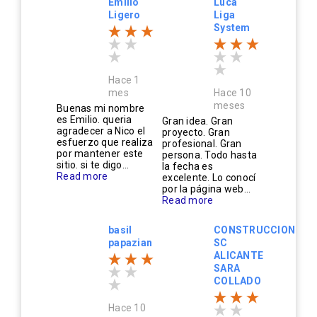
Emilio
Luca
Ligero
Liga
System
Hace 1
mes
Hace 10
meses
Buenas mi nombre
es Emilio. queria
Gran idea. Gran
agradecer a Nico el
proyecto. Gran
esfuerzo que realiza
profesional. Gran
por mantener este
persona. Todo hasta
sitio. si te digo...
la fecha es
Read more
excelente. Lo conocí
por la página web...
Read more
basil
CONSTRUCCIONES
papazian
SC
ALICANTE
SARA
COLLADO
Hace 10