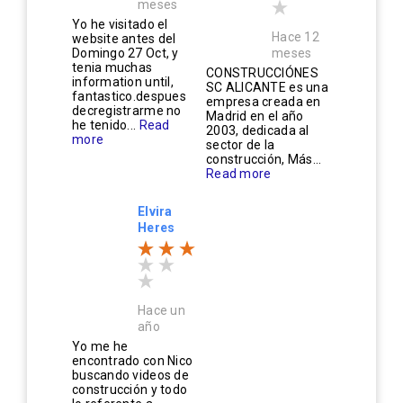
meses
Yo he visitado el
Hace 12
website antes del
Domingo 27 Oct, y
meses
tenia muchas
CONSTRUCCIÓNES
information until,
SC ALICANTE es una
fantastico.despues
empresa creada en
decregistrarme no
Madrid en el año
he tenido...
Read
2003, dedicada al
more
sector de la
construcción, Más...
Read more
Elvira
Heres
Hace un
año
Yo me he
encontrado con Nico
buscando videos de
construcción y todo