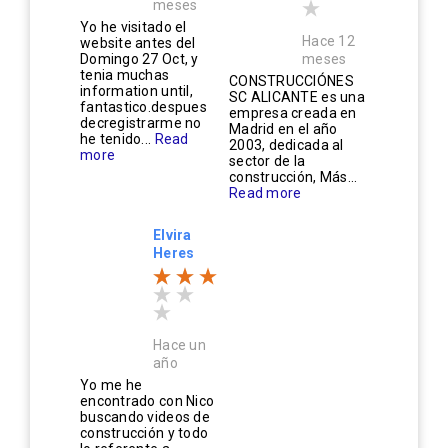
meses
Yo he visitado el
Hace 12
website antes del
Domingo 27 Oct, y
meses
tenia muchas
CONSTRUCCIÓNES
information until,
SC ALICANTE es una
fantastico.despues
empresa creada en
decregistrarme no
Madrid en el año
he tenido...
Read
2003, dedicada al
more
sector de la
construcción, Más...
Read more
Elvira
Heres
Hace un
año
Yo me he
encontrado con Nico
buscando videos de
construcción y todo