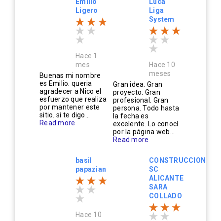
Emilio
Luca
Ligero
Liga
System
Hace 1
mes
Hace 10
meses
Buenas mi nombre
es Emilio. queria
Gran idea. Gran
agradecer a Nico el
proyecto. Gran
esfuerzo que realiza
profesional. Gran
por mantener este
persona. Todo hasta
sitio. si te digo...
la fecha es
Read more
excelente. Lo conocí
por la página web...
Read more
basil
CONSTRUCCIONES
papazian
SC
ALICANTE
SARA
COLLADO
Hace 10