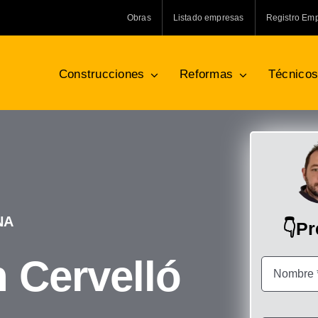
Obras
Listado empresas
Registro Em
Construcciones
Reformas
Técnico
NA
👇P
n Cervelló