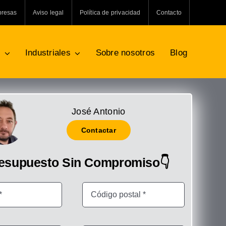
presas
Aviso legal
Política de privacidad
Contacto
s
Industriales
Sobre nosotros
Blog
José Antonio
Contactar
resupuesto Sin Compromiso👇