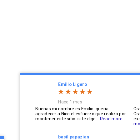
Emilio Ligero
Hace 1 mes
Buenas mi nombre es Emilio. queria
Gra
agradecer a Nico el esfuerzo que realiza por
Gra
mantener este sitio. si te digo...
Read more
exc
mo
basil papazian