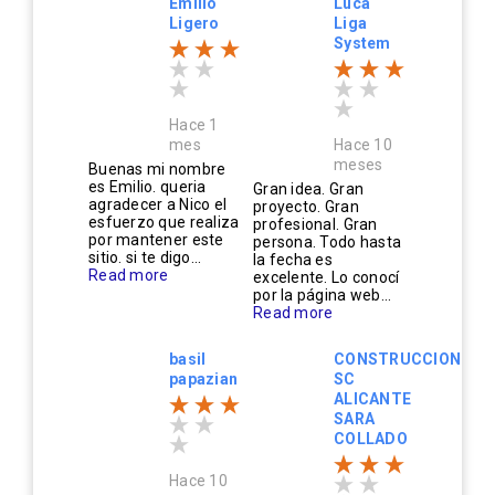
Emilio
Luca
Ligero
Liga
System
Hace 1
mes
Hace 10
meses
Buenas mi nombre
es Emilio. queria
Gran idea. Gran
agradecer a Nico el
proyecto. Gran
esfuerzo que realiza
profesional. Gran
por mantener este
persona. Todo hasta
sitio. si te digo...
la fecha es
Read more
excelente. Lo conocí
por la página web...
Read more
basil
CONSTRUCCIONES
papazian
SC
ALICANTE
SARA
COLLADO
Hace 10