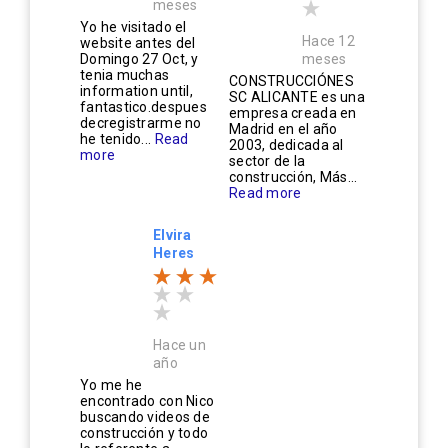
meses
Yo he visitado el
Hace 12
website antes del
Domingo 27 Oct, y
meses
tenia muchas
CONSTRUCCIÓNES
information until,
SC ALICANTE es una
fantastico.despues
empresa creada en
decregistrarme no
Madrid en el año
he tenido...
Read
2003, dedicada al
more
sector de la
construcción, Más...
Read more
Elvira
Heres
Hace un
año
Yo me he
encontrado con Nico
buscando videos de
construcción y todo