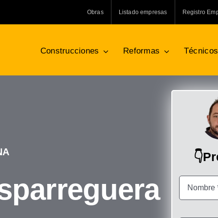
Obras
Listado empresas
Registro Em
Construcciones
Reformas
Técnico
NA
👇P
Esparreguera