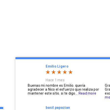
Emilio Ligero
Hace 1 mes
Buenas mi nombre es Emilio. queria
Gra
agradecer a Nico el esfuerzo que realiza por
Gra
mantener este sitio. si te digo...
Read more
exc
mo
basil papazian