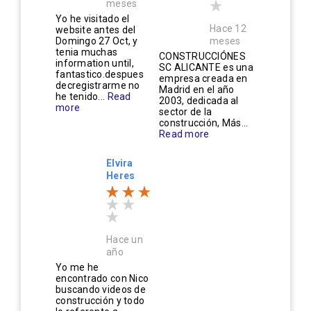
meses
Yo he visitado el
Hace 12
website antes del
Domingo 27 Oct, y
meses
tenia muchas
CONSTRUCCIÓNES
information until,
SC ALICANTE es una
fantastico.despues
empresa creada en
decregistrarme no
Madrid en el año
he tenido...
Read
2003, dedicada al
more
sector de la
construcción, Más...
Read more
Elvira
Heres
Hace un
año
Yo me he
encontrado con Nico
buscando videos de
construcción y todo