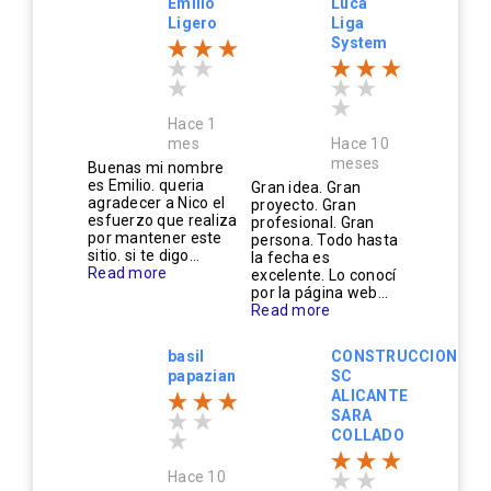
Emilio
Luca
Ligero
Liga
System
Hace 1
mes
Hace 10
meses
Buenas mi nombre
es Emilio. queria
Gran idea. Gran
agradecer a Nico el
proyecto. Gran
esfuerzo que realiza
profesional. Gran
por mantener este
persona. Todo hasta
sitio. si te digo...
la fecha es
Read more
excelente. Lo conocí
por la página web...
Read more
basil
CONSTRUCCIONES
papazian
SC
ALICANTE
SARA
COLLADO
Hace 10