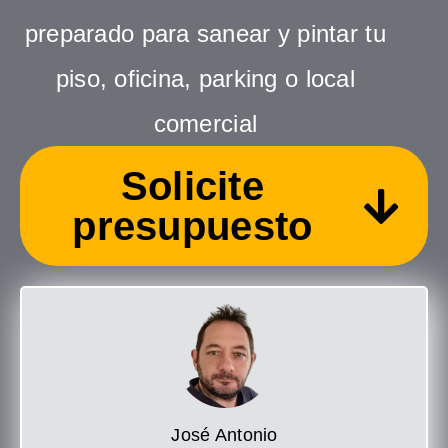
preparado para sanear y pintar tu
piso, oficina, parking o local
comercial
Solicite
presupuesto
José Antonio