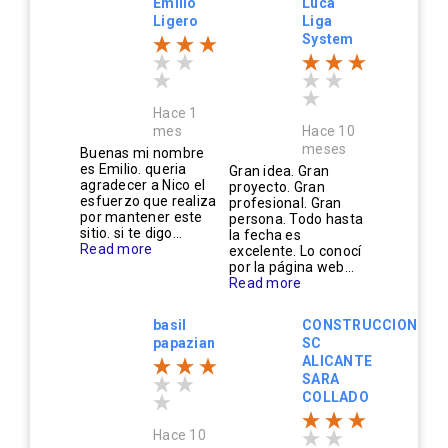
Emilio
Luca
Ligero
Liga
System
Hace 1
mes
Hace 10
meses
Buenas mi nombre
es Emilio. queria
Gran idea. Gran
agradecer a Nico el
proyecto. Gran
esfuerzo que realiza
profesional. Gran
por mantener este
persona. Todo hasta
sitio. si te digo...
la fecha es
Read more
excelente. Lo conocí
por la página web...
Read more
basil
CONSTRUCCIONES
papazian
SC
ALICANTE
SARA
COLLADO
Hace 10