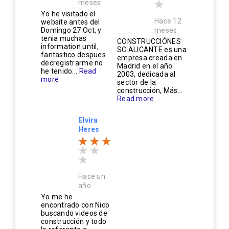
meses
Yo he visitado el
Hace 12
website antes del
Domingo 27 Oct, y
meses
tenia muchas
CONSTRUCCIÓNES
information until,
SC ALICANTE es una
fantastico.despues
empresa creada en
decregistrarme no
Madrid en el año
he tenido...
Read
2003, dedicada al
more
sector de la
construcción, Más...
Read more
Elvira
Heres
Hace un
año
Yo me he
encontrado con Nico
buscando videos de
construcción y todo