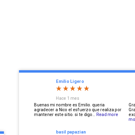
Emilio Ligero
Hace 1 mes
Buenas mi nombre es Emilio. queria
Gra
agradecer a Nico el esfuerzo que realiza por
Gra
mantener este sitio. si te digo...
Read more
exc
mo
basil papazian