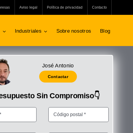
presas
Aviso legal
Política de privacidad
Contacto
s
Industriales
Sobre nosotros
Blog
José Antonio
Contactar
resupuesto Sin Compromiso👇