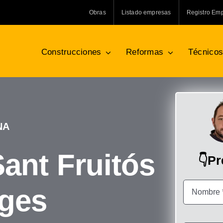
Obras
Listado empresas
Registro Em
Construcciones
Reformas
Técnico
NA
Sant Fruitós
👇P
ges