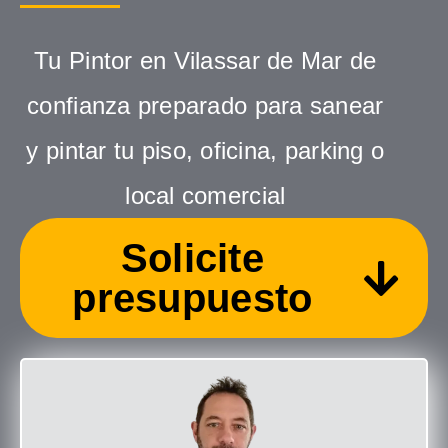
Tu Pintor en Vilassar de Mar de
confianza preparado para sanear
y pintar tu piso, oficina, parking o
local comercial
Solicite
presupuesto