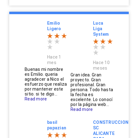
Emilio
Luca
Ligero
Liga
System
Hace 1
mes
Hace 10
meses
Buenas mi nombre
es Emilio. queria
Gran idea. Gran
agradecer a Nico el
proyecto. Gran
esfuerzo que realiza
profesional. Gran
por mantener este
persona. Todo hasta
sitio. si te digo...
la fecha es
Read more
excelente. Lo conocí
por la página web...
Read more
basil
CONSTRUCCIONES
papazian
SC
ALICANTE