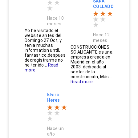
SARA
COLLADO
Hace 10
meses
Yo he visitado el
Hace 12
website antes del
Domingo 27 Oct, y
meses
tenia muchas
CONSTRUCCIÓNES
information until,
SC ALICANTE es una
fantastico.despues
empresa creada en
decregistrarme no
Madrid en el año
he tenido...
Read
2003, dedicada al
more
sector de la
construcción, Más...
Read more
Elvira
Heres
Hace un
año