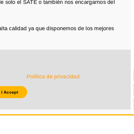
le solo el SATE o también nos encargarnos del
alta calidad ya que disponemos de los mejores
s necesita tu permiso para cargarse. Para más
lta nuestra
Política de privacidad
.
I Accept