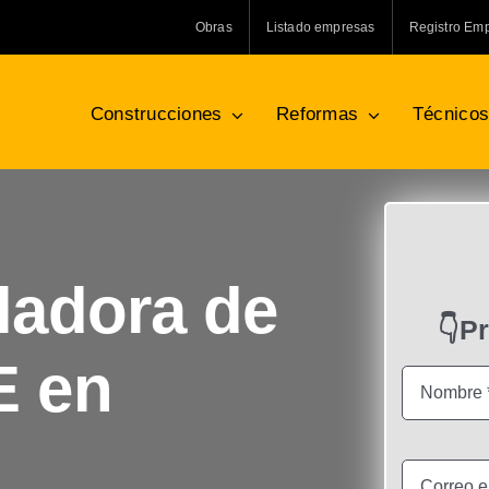
Obras
Listado empresas
Registro Em
Construcciones
Reformas
Técnico
ladora de
👇P
E en