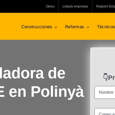
Obras
Listado empresas
Registro Em
Construcciones
Reformas
Técnico
ladora de
👇P
 en Polinyà