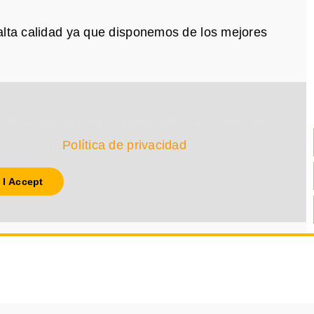
alta calidad ya que disponemos de los mejores
s necesita tu permiso para cargarse. Para más
lta nuestra
Política de privacidad
.
I Accept