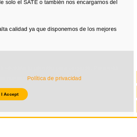
le solo el SATE o también nos encargarnos del
alta calidad ya que disponemos de los mejores
s necesita tu permiso para cargarse. Para más
lta nuestra
Política de privacidad
.
I Accept