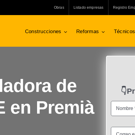
Obras
Listado empresas
Registro Em
Construcciones
Reformas
Técnico
ladora de
👇P
E en Premià