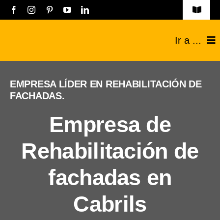
Saltar
Toggle
Navigat
al
Obras
Ir a ...
contenido
Listado empresas
Construcciones
EMPRESA LÍDER EN REHABILITACIÓN DE
Registro Empresas
FACHADAS.
Reformas
Aviso legal
Empresa de
Técnicos
Política de privacidad
Rehabilitación de
Industriales
Contacto
fachadas en
Sobre nosotros
Cabrils
Blog