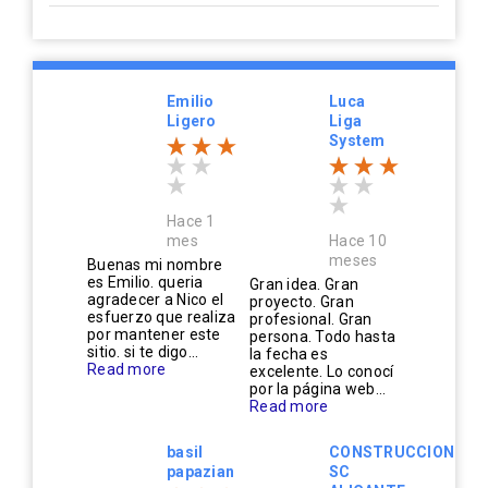
Emilio
Luca
Ligero
Liga
System
Hace 1
mes
Hace 10
meses
Buenas mi nombre
es Emilio. queria
Gran idea. Gran
agradecer a Nico el
proyecto. Gran
esfuerzo que realiza
profesional. Gran
por mantener este
persona. Todo hasta
sitio. si te digo...
la fecha es
Read more
excelente. Lo conocí
por la página web...
Read more
basil
CONSTRUCCIONES
papazian
SC