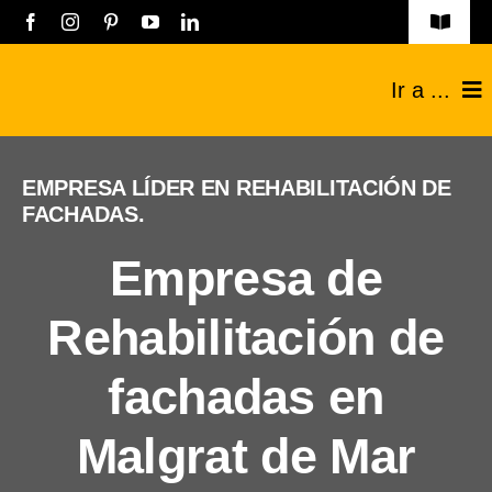
Saltar
Toggle
Navigat
al
Obras
Ir a ...
contenido
Listado empresas
Construcciones
EMPRESA LÍDER EN REHABILITACIÓN DE
Registro Empresas
FACHADAS.
Reformas
Aviso legal
Empresa de
Técnicos
Política de privacidad
Rehabilitación de
Industriales
Contacto
fachadas en
Sobre nosotros
Malgrat de Mar
Blog