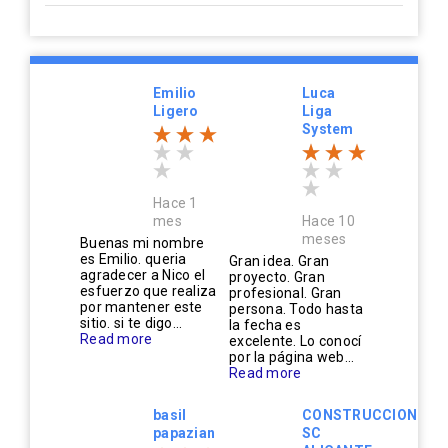
Emilio
Luca
Ligero
Liga
System
Hace 1
mes
Hace 10
meses
Buenas mi nombre
es Emilio. queria
Gran idea. Gran
agradecer a Nico el
proyecto. Gran
esfuerzo que realiza
profesional. Gran
por mantener este
persona. Todo hasta
sitio. si te digo...
la fecha es
Read more
excelente. Lo conocí
por la página web...
Read more
basil
CONSTRUCCIONES
papazian
SC