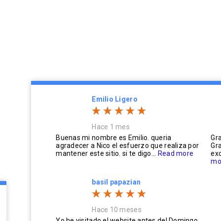
Emilio Ligero
Hace 1 mes
Buenas mi nombre es Emilio. queria
Gra
agradecer a Nico el esfuerzo que realiza por
Gra
mantener este sitio. si te digo...
Read more
exc
mo
basil papazian
Hace 10 meses
Yo he visitado el website antes del Domingo