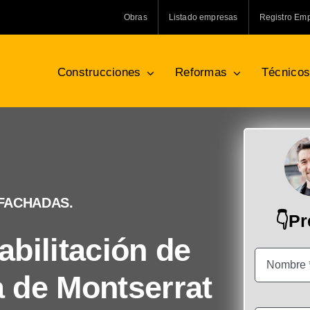
Obras
Listado empresas
Registro Em
Construcciones
Reformas
Técnico
 FACHADAS.
👇P
bilitación de
 de Montserrat