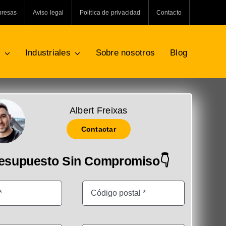
presas
Aviso legal
Política de privacidad
Contacto
s
Industriales
Sobre nosotros
Blog
Albert Freixas
Contactar
resupuesto Sin Compromiso👇