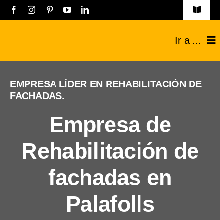
Saltar
Toggle
Navigat
al
Obras
Ir a ...
contenido
Listado empresas
Construcciones
EMPRESA LÍDER EN REHABILITACIÓN DE
Registro Empresas
FACHADAS.
Reformas
Aviso legal
Empresa de
Técnicos
Política de privacidad
Rehabilitación de
Industriales
Contacto
fachadas en
Sobre nosotros
Palafolls
Blog