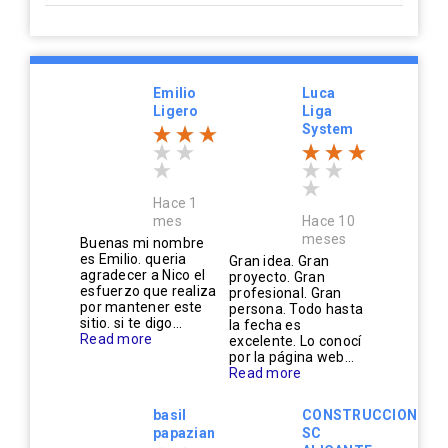
Emilio
Luca
Ligero
Liga
System
Hace 1
mes
Hace 10
meses
Buenas mi nombre
es Emilio. queria
Gran idea. Gran
agradecer a Nico el
proyecto. Gran
esfuerzo que realiza
profesional. Gran
por mantener este
persona. Todo hasta
sitio. si te digo...
la fecha es
Read more
excelente. Lo conocí
por la página web...
Read more
basil
CONSTRUCCIONES
papazian
SC