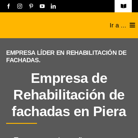
Saltar
Toggle
Navigat
al
Obras
Ir a ...
contenido
Listado empresas
Construcciones
EMPRESA LÍDER EN REHABILITACIÓN DE
Registro Empresas
FACHADAS.
Reformas
Aviso legal
Empresa de
Técnicos
Política de privacidad
Rehabilitación de
Industriales
Contacto
fachadas en Piera
Sobre nosotros
Blog