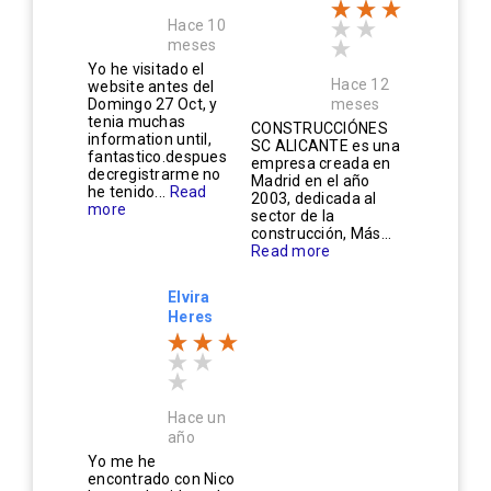
Hace 10
meses
Yo he visitado el
Hace 12
website antes del
Domingo 27 Oct, y
meses
tenia muchas
CONSTRUCCIÓNES
information until,
SC ALICANTE es una
fantastico.despues
empresa creada en
decregistrarme no
Madrid en el año
he tenido...
Read
2003, dedicada al
more
sector de la
construcción, Más...
Read more
Elvira
Heres
Hace un
año
Yo me he
encontrado con Nico