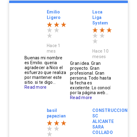
Emilio
Luca
Ligero
Liga
System
Hace 1
mes
Hace 10
meses
Buenas mi nombre
es Emilio. queria
Gran idea. Gran
agradecer a Nico el
proyecto. Gran
esfuerzo que realiza
profesional. Gran
por mantener este
persona. Todo hasta
sitio. si te digo...
la fecha es
Read more
excelente. Lo conocí
por la página web...
Read more
basil
CONSTRUCCIONES
papazian
SC
ALICANTE
SARA
COLLADO