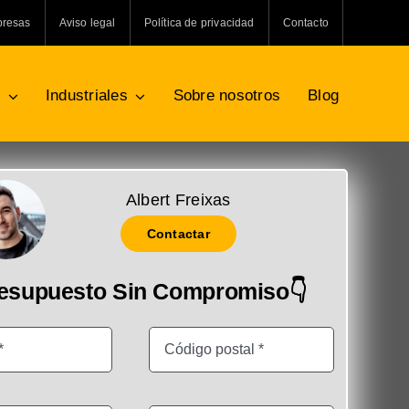
presas
Aviso legal
Política de privacidad
Contacto
s
Industriales
Sobre nosotros
Blog
Albert Freixas
Contactar
resupuesto Sin Compromiso👇