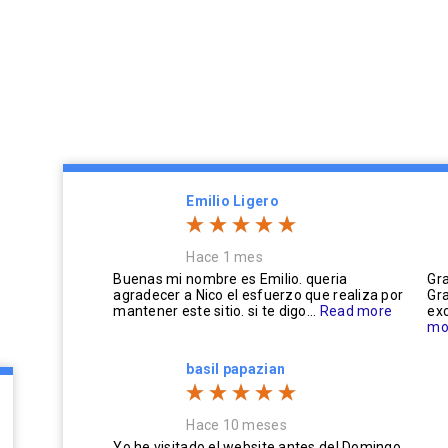
Emilio Ligero
Hace 1 mes
Buenas mi nombre es Emilio. queria
Gra
agradecer a Nico el esfuerzo que realiza por
Gra
mantener este sitio. si te digo...
Read more
exc
mo
basil papazian
Hace 10 meses
Yo he visitado el website antes del Domingo