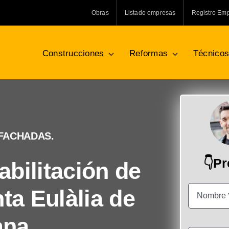
Obras
Listado empresas
Registro Em
Construcciones
Reformas
Técnico
 FACHADAS.
👇P
bilitación de
ta Eulàlia de
ana