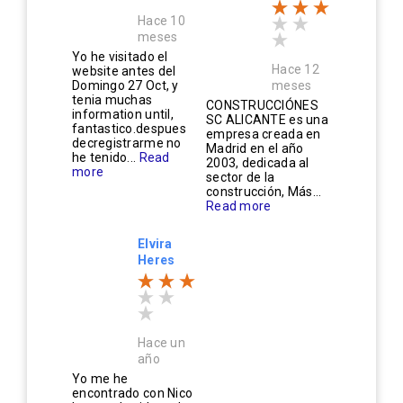
Hace 10
meses
Yo he visitado el
Hace 12
website antes del
Domingo 27 Oct, y
meses
tenia muchas
CONSTRUCCIÓNES
information until,
SC ALICANTE es una
fantastico.despues
empresa creada en
decregistrarme no
Madrid en el año
he tenido...
Read
2003, dedicada al
more
sector de la
construcción, Más...
Read more
Elvira
Heres
Hace un
año
Yo me he
encontrado con Nico