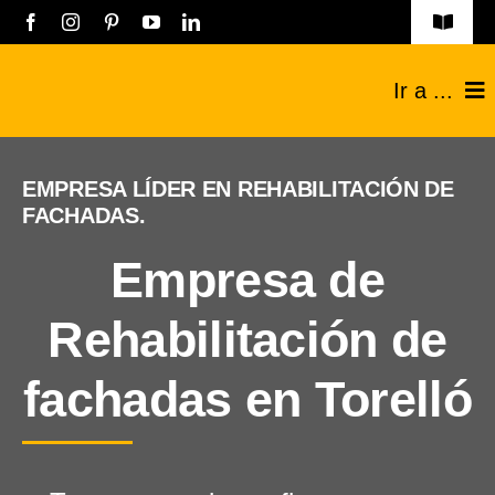
Saltar
Toggle
Navigat
al
Obras
Ir a ...
contenido
Listado empresas
Construcciones
EMPRESA LÍDER EN REHABILITACIÓN DE
Registro Empresas
FACHADAS.
Reformas
Aviso legal
Empresa de
Técnicos
Política de privacidad
Rehabilitación de
Industriales
Contacto
fachadas en Torelló
Sobre nosotros
Blog