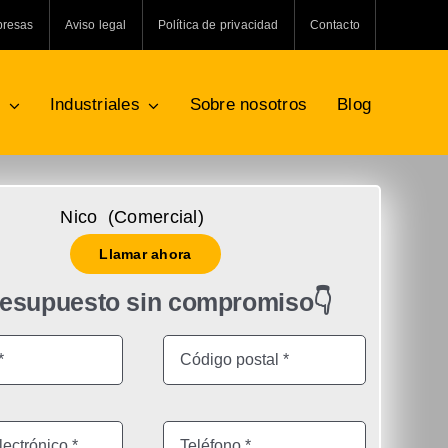
presas
Aviso legal
Política de privacidad
Contacto
s
Industriales
Sobre nosotros
Blog
Nico (Comercial)
Llamar ahora
resupuesto sin compromiso👇