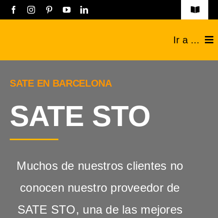
Saltar
Toggle
Navigat
al
Obras
Ir a ...
contenido
Listado empresas
Construcciones
SATE EN BARCELONA
Registro Empresas
Reformas
SATE STO
Aviso legal
Técnicos
Política de privacidad
Industriales
Muchos de nuestros clientes no
Contacto
Sobre nosotros
conocen nuestro proveedor de
Blog
SATE STO, una de las mejores