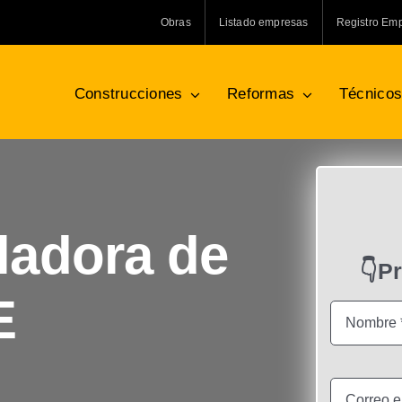
Obras
Listado empresas
Registro Em
Construcciones
Reformas
Técnico
ladora de
👇P
E