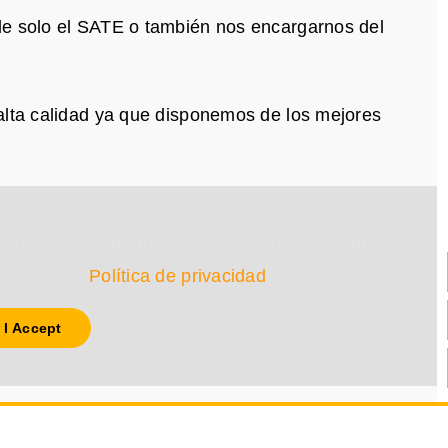
le solo el SATE o también nos encargarnos del
alta calidad ya que disponemos de los mejores
s necesita tu permiso para cargarse. Para más
lta nuestra
Política de privacidad
.
I Accept